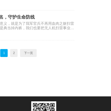
牌
名，守护生命防线
意义，就是为了我军官兵不再用血肉之躯扫雷
是典当掉内裤，我们也要把无人机扫雷事业进
1
2
下一页