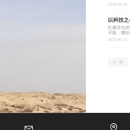
机标杆品
2026-04-16
以科技之
红鹏存在的
开路，哪怕
行到底！
2025-06-13
上一页