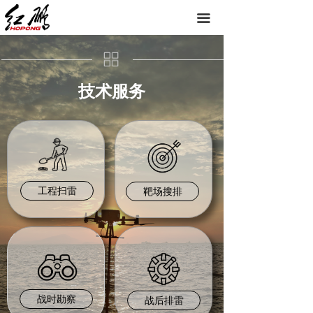
끀
技术服务
工程扫雷
靶场搜排
战时勘察
战后排雷